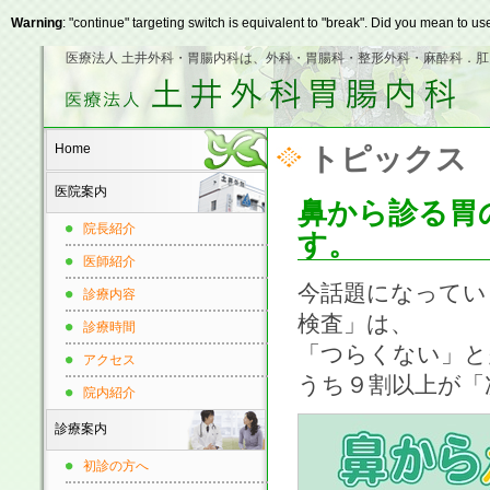
Warning
: "continue" targeting switch is equivalent to "break". Did you mean to us
医療法人 土井外科・胃腸内科は、外科・胃腸科・整形外科・麻酔科．
トピックス
Home
医院案内
鼻から診る胃
院長紹介
す。
医師紹介
今話題になってい
診療内容
検査」は、
診療時間
「つらくない」と
アクセス
うち９割以上が「
院内紹介
診療案内
初診の方へ